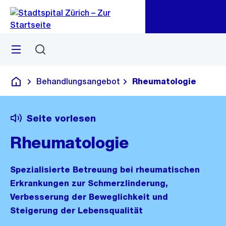
Zu
Zu
Sprunglink
Navigation
Menü
Suchen
Behandlungsangebot
Rheumatologie
Krankenhaus
Seite vorlesen
Rheumatologie
Spezialisierte Betreuung bei rheumatischen
Erkrankungen zur Schmerzlinderung,
Verbesserung der Beweglichkeit und
Steigerung der Lebensqualität