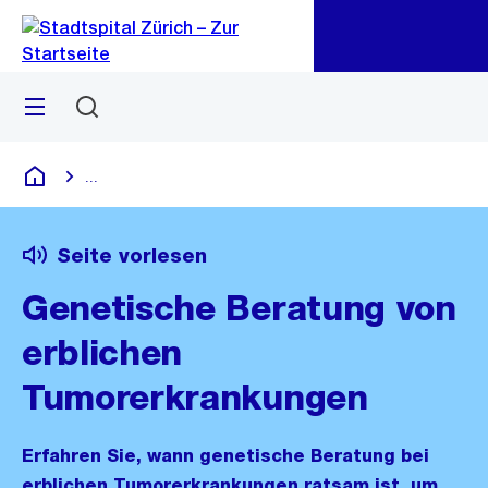
Zu
Zu
Sprunglink
Navigation
Menü
Suchen
...
Blende alle Breadcrumbs ein
Krankenhaus
Seite vorlesen
Genetische Beratung von
erblichen
Tumorerkrankungen
Erfahren Sie, wann genetische Beratung bei
erblichen Tumorerkrankungen ratsam ist, um