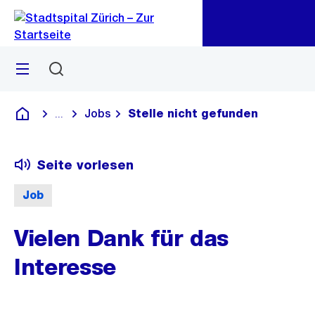
Zu
Zu
Sprunglink
Navigation
Menü
Suchen
Jobs
Stelle nicht gefunden
...
Blende alle Breadcrumbs ein
Krankenhaus
Seite vorlesen
Job
Vielen Dank für das
Interesse