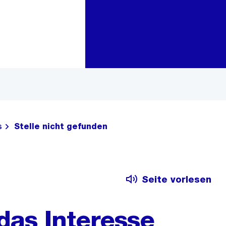
Zur Bereichsauswahl
Zum Inhalt
s
Stelle nicht gefunden
Seite vorlesen
das Interesse