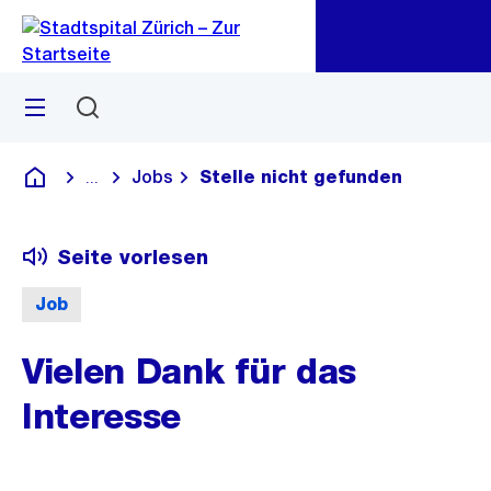
Zu
Zu
Sprunglink
Navigation
Menü
Suchen
Jobs
Stelle nicht gefunden
...
Blende alle Breadcrumbs ein
Krankenhaus
Seite vorlesen
Job
Vielen Dank für das
Interesse