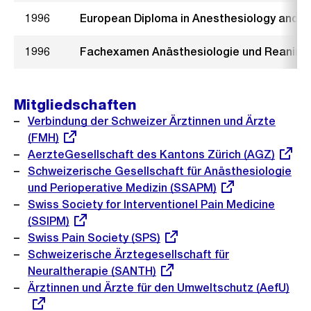
1996
European Diploma in Anesthesiology and I
1996
Fachexamen Anästhesiologie und Reanima
Mitgliedschaften
Externer
Verbindung der Schweizer Ärztinnen und Ärzte
Link:
(FMH)
Externer
AerzteGesellschaft des Kantons Zürich (AGZ)
Link:
Externer
Schweizerische Gesellschaft für Anästhesiologie
Link:
und Perioperative Medizin (SSAPM)
Externer
Swiss Society for Interventionel Pain Medicine
Link:
(SSIPM)
Externer
Swiss Pain Society (SPS)
Link:
Externer
Schweizerische Ärztegesellschaft für
Link:
Neuraltherapie (SANTH)
Externer
Ärztinnen und Ärzte für den Umweltschutz (AefU)
Link: