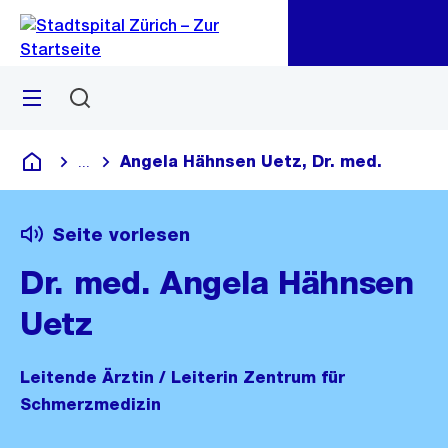
Zu
Zu
Sprunglink
Navigation
Menü
Suchen
Angela Hähnsen Uetz, Dr. med.
...
Blende alle Breadcrumbs ein
Krankenhaus
Seite vorlesen
Dr. med. Angela Hähnsen
Uetz
Leitende Ärztin / Leiterin Zentrum für
Schmerzmedizin