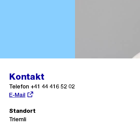
Kontakt
Telefon +41 44 416 52 02
Externer
E-Mail
Link:
Standort
Triemli