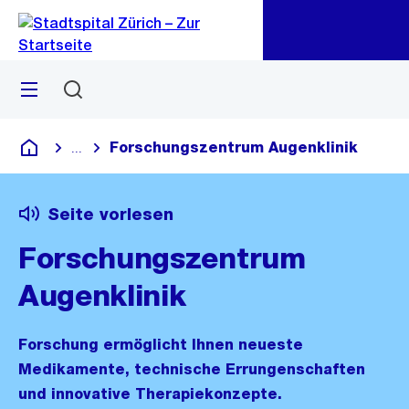
Zu
Zu
Sprunglink
Navigation
Menü
Suchen
Forschungszentrum Augenklinik
...
Blende alle Breadcrumbs ein
Krankenhaus
Seite vorlesen
Forschungszentrum
Augenklinik
Forschung ermöglicht Ihnen neueste
Medikamente, technische Errungenschaften
und innovative Therapiekonzepte.