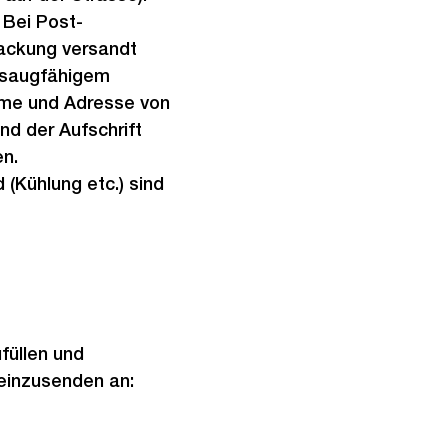
 Bei Post-
packung versandt
t saugfähigem
ame und Adresse von
d der Aufschrift
en.
(Kühlung etc.) sind
ufüllen und
einzusenden an: