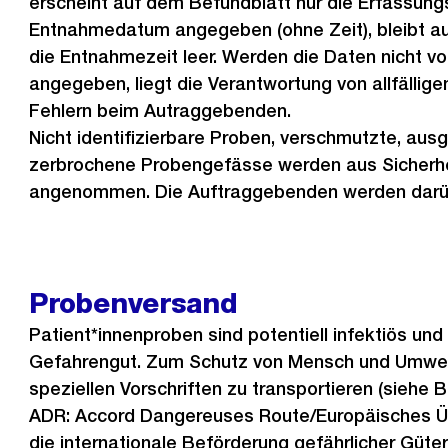
erscheint auf dem Befundblatt nur die Erfassungs
Entnahmedatum angegeben (ohne Zeit), bleibt a
die Entnahmezeit leer. Werden die Daten nicht vo
angegeben, liegt die Verantwortung von allfällig
Fehlern beim Autraggebenden.
Nicht identifizierbare Proben, verschmutzte, aus
zerbrochene Probengefässe werden aus Sicherhe
angenommen. Die Auftraggebenden werden darübe
Probenversand
Patient*innenproben sind potentiell infektiös und
Gefahrengut. Zum Schutz von Mensch und Umwelt
speziellen Vorschriften zu transportieren (sieh
ADR: Accord Dangereuses Route/Europäisches 
die internationale Beförderung gefährlicher Güter