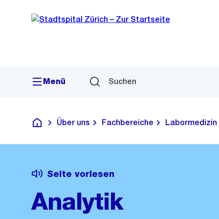
Sprunglink
Navigation
Menü
Suchen
Über uns
Fachbereiche
Labormedizin
Krankenhaus
Seite vorlesen
Analytik