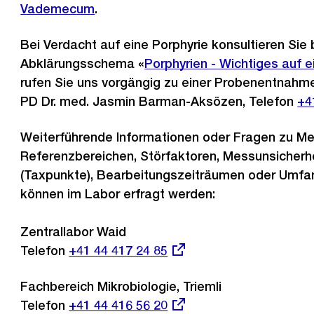
Vademecum
.
Bei Verdacht auf eine Porphyrie konsultieren Sie 
Abklärungsschema «
Porphyrien - Wichtiges auf e
rufen Sie uns vorgängig zu einer Probenentnahme
PD Dr. med. Jasmin Barman-Aksözen, Telefon
Ex
+4
Lin
Weiterführende Informationen oder Fragen zu Me
Referenzbereichen, Störfaktoren, Messunsicherh
(Taxpunkte), Bearbeitungszeiträumen oder Umfa
können im Labor erfragt werden:
Zentrallabor Waid
Telefon
Externer
+41 44 417 24 85
Link:
Fachbereich Mikrobiologie, Triemli
Telefon
Externer
+41 44 416 56 20