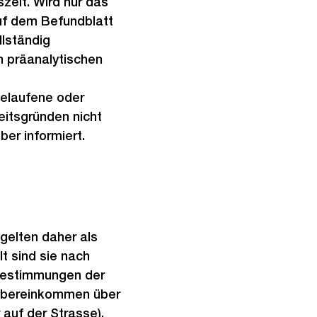
zeit. Wird nur das
uf dem Befundblatt
llständig
en präanalytischen
gelaufene oder
itsgründen nicht
r informiert.
 gelten daher als
 sind sie nach
e Bestimmungen der
Übereinkommen über
 auf der Strasse).