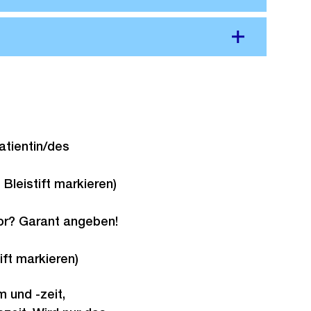
atientin/des
leistift markieren)
bor? Garant angeben!
ft markieren)
 und -zeit,