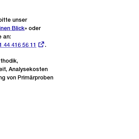
bitte unser
inen Blick
» oder
 an:
terner
1 44 416 56 11
.
k:
thodik,
eit, Analysekosten
ng von Primärproben