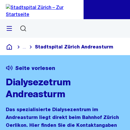
Zu
Zu
Sprunglink
Navigation
Menü
Suchen
Stadtspital Zürich Andreasturm
...
Blende alle Breadcrumbs ein
Krankenhaus
Seite vorlesen
Dialysezetrum
Andreasturm
Das spezialisierte Dialysezentrum im
Andreasturm liegt direkt beim Bahnhof Zürich
Oerlikon. Hier finden Sie die Kontaktangaben