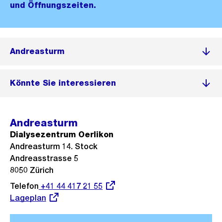
und Öffnungszeiten.
Andreasturm
Könnte Sie interessieren
Andreasturm
Dialysezentrum Oerlikon
Andreasturm 14. Stock
Andreasstrasse 5
8050 Zürich
Telefon
Externer
+41 44 417 21 55
Externer
Lageplan
Link:
Link: