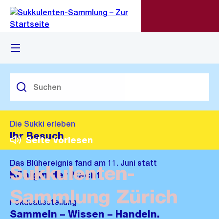
Zu
Zu
Sprunglink
Navigation
Menü
M
S
öf
Die Sukki erleben
Ihr Besuch
Seite vorlesen
Das Blühereignis fand am 11. Juni statt
Sukkulenten-
Königin der Nacht
Sammlung Zürich
Fokusausstellung
Sammeln – Wissen – Handeln.