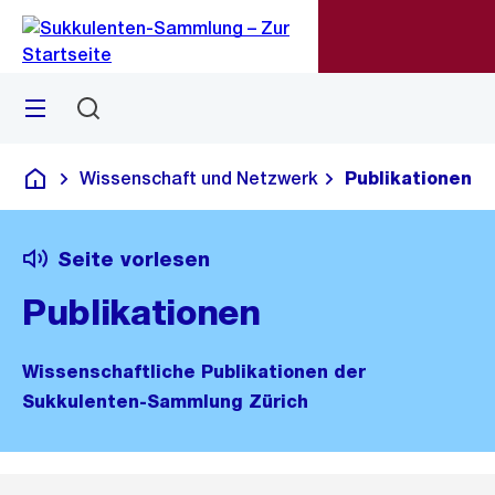
Zu
Zu
Sprunglink
Navigation
Menü
Suchen
M
S
öf
Wissenschaft und Netzwerk
Publikationen
Deutsch
Seite vorlesen
Publikationen
Wissenschaftliche Publikationen der
Sukkulenten-Sammlung Zürich