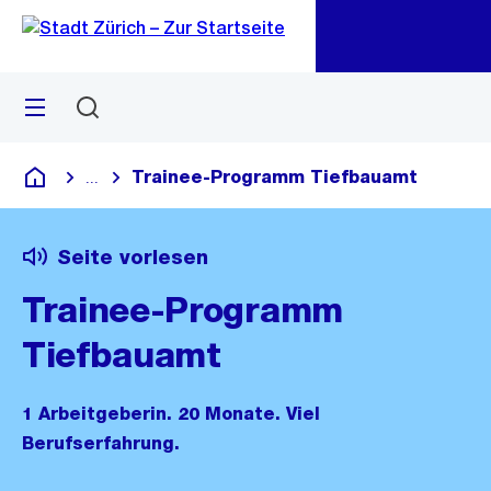
Zu
Zu
Sprunglink
Navigation
Menü
Suchen
M
öf
Trainee-Programm Tiefbauamt
...
Blende alle Breadcrumbs ein
Deutsch
Seite vorlesen
Trainee-Programm
Tiefbauamt
1 Arbeitgeberin. 20 Monate. Viel
Berufserfahrung.