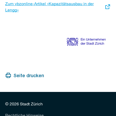
Externer
Zum vbzonline-Artikel «Kapazitätsausbau in der
Link:
Lengg»
Seite drucken
© 2026 Stadt Zürich
Rechtliche Hinweise