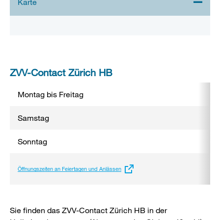
Stadtplan 3D
ZVV-Contact Zürich HB
Montag bis Freitag
Samstag
Sonntag
Externer
Öffnungszeiten an Feiertagen und Anlässen
Link:
Sie finden das ZVV-Contact Zürich HB in der