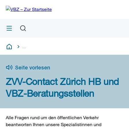
Zu
Zu
Sprunglink
Navigation
Menü
Suchen
M
S
öf
...
Blende alle Breadcrumbs ein
Deutsch
Seite vorlesen
ZVV-Contact Zürich HB und
VBZ-Beratungsstellen
Alle Fragen rund um den öffentlichen Verkehr
beantworten Ihnen unsere Spezialistinnen und