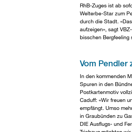
RhB-Zuges ist ab sof
Welterbe-Star zum Pe
durch die Stadt. «Da
aufzeigen», sagt VBZ-
bisschen Bergfeeling
Vom Pendler 
In den kommenden Mo
Spuren in den Bündne
Postkartenmotiv vollz
Caduff: «Wir freuen u
empfängt. Umso mehr 
in Graubünden zu Gas
DIE Ausflugs- und Fer
Triebzug möchten wir