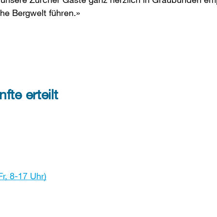
he Bergwelt führen.»
fte erteilt
r, 8-17 Uhr)