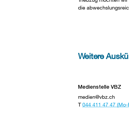
die abwechslungsreic
Weitere
Informationen
Weitere Auskün
Medienstelle VBZ
medien@vbz.ch
T
044 411 47 47 (Mo-F