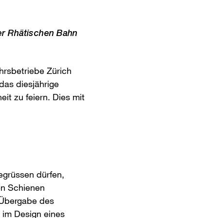
er Rhätischen Bahn
rsbetriebe Zürich
as diesjährige
t zu feiern. Dies mit
egrüssen dürfen,
en Schienen
n Übergabe des
 im Design eines