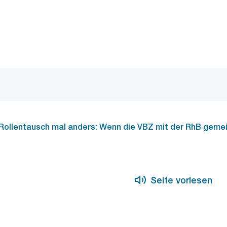
Zur Bereichsauswahl
Zum Inhalt
Rollentausch mal anders: Wenn die VBZ mit der RhB ge
Seite vorlesen