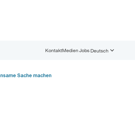
Kontakt
Medien
Jobs
Deutsch
Menü
Sprachauswahl
öffnen
meinsame Sache machen