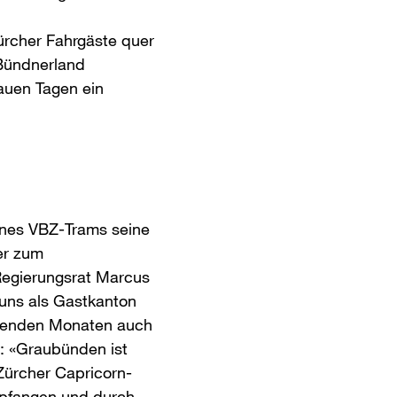
ürcher Fahrgäste quer
 Bündnerland
auen Tagen ein
nes VBZ-Trams seine
er zum
 Regierungsrat Marcus
 uns als Gastkanton
mmenden Monaten auch
: «Graubünden ist
Zürcher Capricorn-
mpfangen und durch