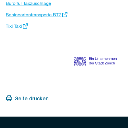
Büro für Taxzuschläge
Externer
Behindertentransporte BTZ
Link:
Externer
Tixi Taxi
Link:
Seite drucken