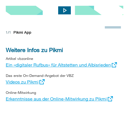
So funktionierte Pikmi.
Ö
f
1/1
Pikmi App
f
n
Weitere Infos zu Pikmi
e
Externer
Artikel vbzonline
B
Link:
Ein «digitaler Rufbus» für Altstetten und Albisrieden
i
Externer
Das erste On-Demand-Angebot der VBZ
l
Link:
Videos zu Pikmi
d
Externer
Online-Mitwirkung
i
Link:
Erkenntnisse aus der Online-Mitwirkung zu Pikmi
n
G
r
o