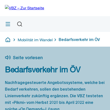
Zu
Zu
Sprunglink
Navigation
Menü
Suchen
M
S
öf
Mobilität im Wandel
Bedarfsverkehr im ÖV
Deutsch
Seite vorlesen
Bedarfsverkehr im ÖV
Nachfragegesteuerte Angebotssysteme, welche bei
Bedarf verkehren, sollen den bestehenden
Linienverkehr zukünftig ergänzen. Die VBZ testeten
mit «Pikmi» vom Herbst 2020 bis April 2022 eine
solche «On Demand»-Lösung.