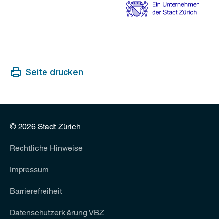
s
s
a
n
s
Seite drucken
i
c
h
t
© 2026 Stadt Zürich
Rechtliche Hinweise
Impressum
Barrierefreiheit
Datenschutzerklärung VBZ