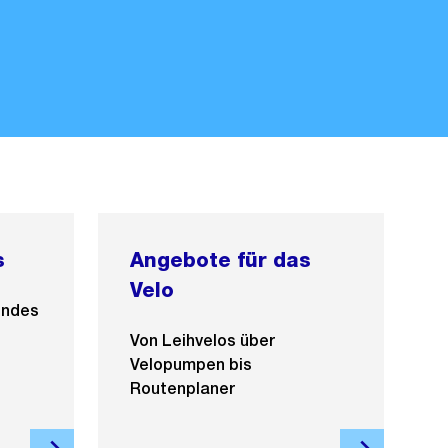
s
Angebote für das
Velo
endes
Von Leihvelos über
Velopumpen bis
Routenplaner