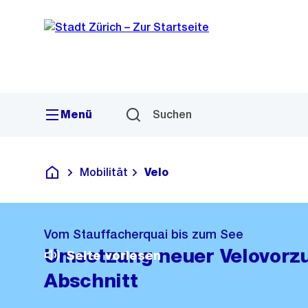
Sprunglink
Navigation
Menü
Suchen
Mobilität
Velo
Deutsch
Vom Stauffacherquai bis zum See
Umsetzung neuer Velovorz
Seite vorlesen
Abschnitt