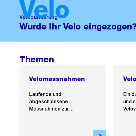
Velo
Veloparkierung
Wurde Ihr Velo eingezogen
Themen
Velomassnahmen
Vel
Laufende und
Ein d
abgeschlossene
und s
Massnahmen zur
Velo
Veloförderung