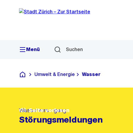
Sprunglink
Navigation
Menü
Suchen
Umwelt & Energie
Wasser
Deutsch
Wasserversorgung
Seite vorlesen
Störungsmeldungen