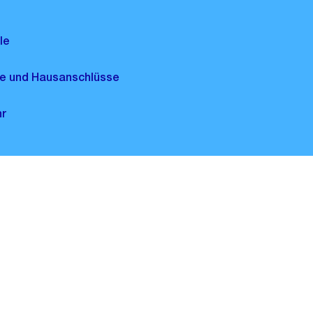
le
lle und Hausanschlüsse
hr