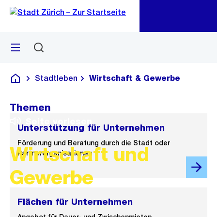
Zu
Zu
Sprunglink
Navigation
Menü
Suchen
M
öf
Stadtleben
Wirtschaft & Gewerbe
Deutsch
Themen
Seite vorlesen
Unterstützung für Unternehmen
Förderung und Beratung durch die Stadt oder
Wirtschaft und
Partnerorganisationen
Gewerbe
Flächen für Unternehmen