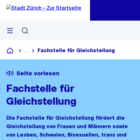
Zu
Zu
Sprunglink
Navigation
Menü
Suchen
M
öf
​​Fachstelle für Gleichstellung
...
Blende alle Breadcrumbs ein
Deutsch
Seite vorlesen
​​Fachstelle für
Gleichstellung
Die Fachstelle für Gleichstellung fördert die
Gleichstellung von Frauen und Männern sowie
von Lesben, Schwulen, Bisexuellen, trans und