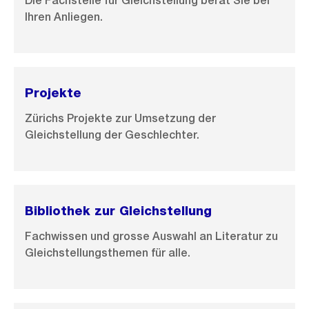
Die Fachstelle für Gleichstellung berät Sie bei
i
Ihren Anliegen.
l
d
i
n
Projekte
G
Zürichs Projekte zur Umsetzung der
r
Gleichstellung der Geschlechter.
o
s
s
a
Bibliothek zur Gleichstellung
n
s
Fachwissen und grosse Auswahl an Literatur zu
Gleichstellungsthemen für alle.
i
c
h