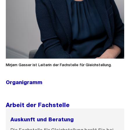
Mirjam Gasser ist Leiterin der Fachstelle für Gleichstellung.
Organigramm
Ö
f
f
Arbeit der Fachstelle
n
e
Auskunft und Beratung
B