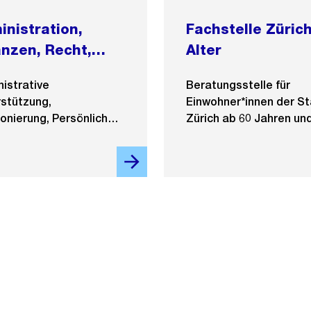
inistration,
Fachstelle Züric
anzen, Recht,
Alter
herheit
istrative
Beratungsstelle für
stützung,
Einwohner*innen der S
onierung, Persönliche
Zürich ab 60 Jahren un
rge, Leben im Ausland
Angehörige