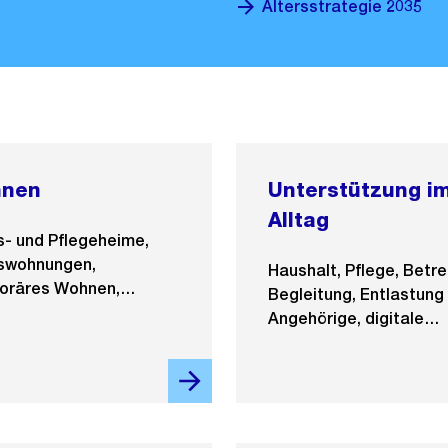
Altersstrategie 2035
nen
Unterstützung i
Alltag
s- und Pflegeheime,
rswohnungen,
Haushalt, Pflege, Betr
oräres Wohnen,
Begleitung, Entlastung 
ere Wohnformen
Angehörige, digitale
Hilfsmittel