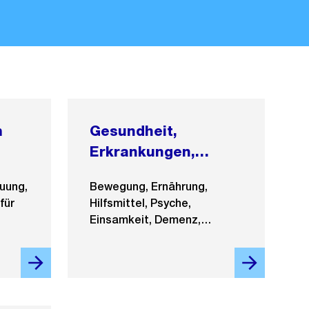
m
Gesundheit,
Erkrankungen,
Lebensende
euung,
Bewegung, Ernährung,
für
Hilfsmittel, Psyche,
Einsamkeit, Demenz,
Palliative Care, Sterben und
Tod