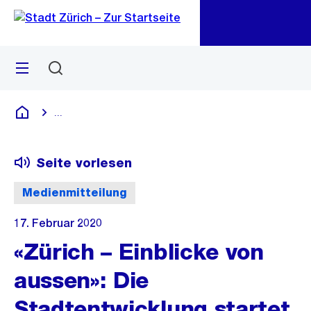
Zu
Zu
Sprunglink
Navigation
Menü
Suchen
M
öf
...
Blende alle Breadcrumbs ein
Deutsch
Seite vorlesen
Medienmitteilung
17. Februar 2020
«Zürich – Einblicke von
aussen»: Die
Stadtentwicklung startet