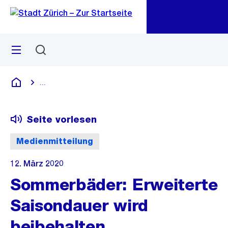
Zu
Zu
Sprunglink
Navigation
Menü
Suchen
M
öf
...
Blende alle Breadcrumbs ein
Deutsch
Seite vorlesen
Medienmitteilung
12. März 2020
Sommerbäder: Erweiterte
Saisondauer wird
beibehalten