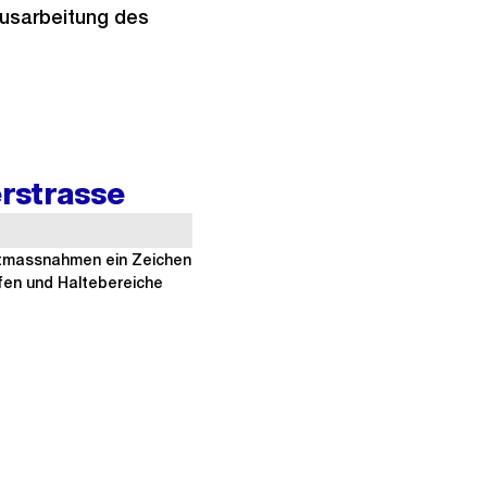
Ausarbeitung des
rstrasse
lätze auch sonst nur
ortmassnahmen ein Zeichen
ifen und Haltebereiche