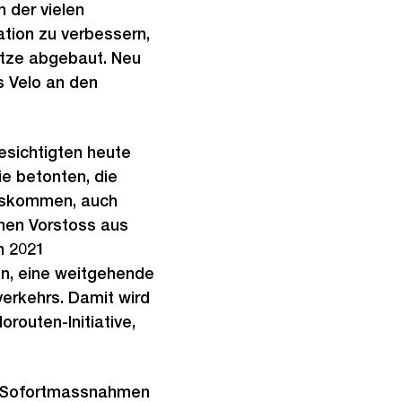
 der vielen
ation zu verbessern,
ätze abgebaut. Neu
s Velo an den
esichtigten heute
e betonten, die
tskommen, auch
nen Vorstoss aus
n 2021
fen, eine weitgehende
verkehrs. Damit wird
routen-Initiative,
ie Sofortmassnahmen