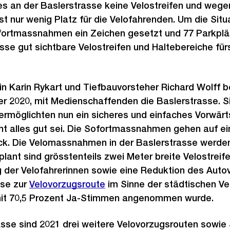
s an der Baslerstrasse keine Velostreifen und wegen
t nur wenig Platz für die Velofahrenden. Um die Situ
ofortmassnahmen ein Zeichen gesetzt und 77 Parkpl
asse gut sichtbare Velostreifen und Haltebereiche für
in Karin Rykart und Tiefbauvorsteher Richard Wolff b
r 2020, mit Medienschaffenden die Baslerstrasse. Si
möglichten nun ein sicheres und einfaches Vorwär
ht alles gut sei. Die Sofortmassnahmen gehen auf ei
k. Die Velomassnahmen in der Baslerstrasse werde
plant sind grösstenteils zwei Meter breite Velostrei
g der Velofahrerinnen sowie eine Reduktion des Auto
sse zur
Velovorzugsroute
im Sinne der städtischen Velo
mit 70,5 Prozent Ja-Stimmen angenommen wurde.
asse sind 2021 drei weitere Velovorzugsrouten sow