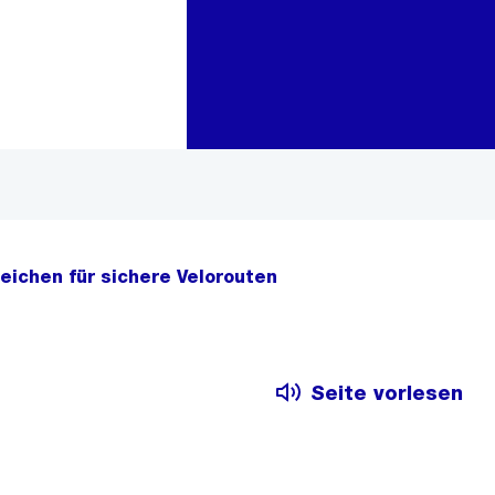
Zur Bereichsauswahl
Zum Inhalt
Zeichen für sichere Velorouten
Seite vorlesen