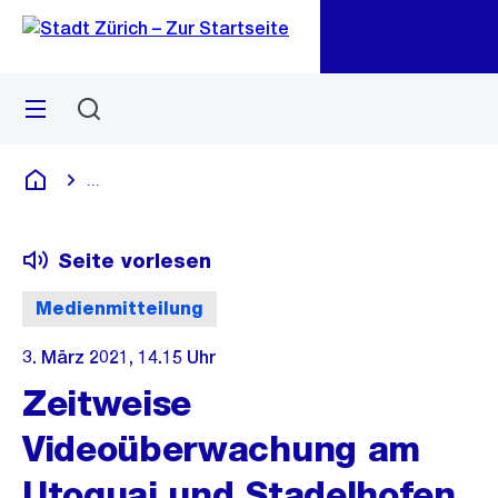
Zu
Zu
Sprunglink
Navigation
Menü
Suchen
M
öf
...
Blende alle Breadcrumbs ein
Deutsch
Seite vorlesen
Medienmitteilung
3. März 2021, 14.15 Uhr
Zeitweise
Videoüberwachung am
Utoquai und Stadelhofen