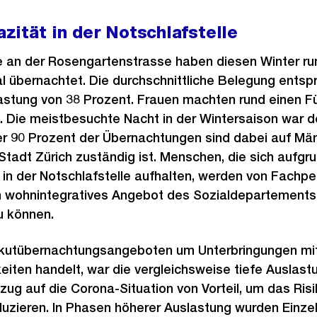
ität in der Notschlafstelle
le an der Rosengartenstrasse haben diesen Winter r
 übernachtet. Die durchschnittliche Belegung entspr
astung von 38 Prozent. Frauen machten rund einen Fü
 Die meistbesuchte Nacht in der Wintersaison war de
er 90 Prozent der Übernachtungen sind dabei auf Mä
e Stadt Zürich zuständig ist. Menschen, die sich aufgrun
in der Notschlafstelle aufhalten, werden von Fachpe
in wohnintegratives Angebot des Sozialdepartements 
u können.
Akutübernachtungsangeboten um Unterbringungen mit
iten handelt, war die vergleichsweise tiefe Auslast
ezug auf die Corona-Situation von Vorteil, um das Ris
zieren. In Phasen höherer Auslastung wurden Einzelp