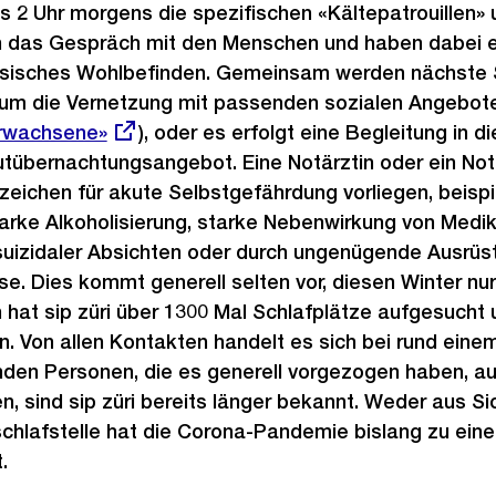
s 2 Uhr morgens die spezifischen «Kältepatrouillen»
das Gespräch mit den Menschen und haben dabei ei
sisches Wohlbefinden. Gemeinsam werden nächste S
 um die Vernetzung mit passenden sozialen Angebote
Erwachsene»
), oder es erfolgt eine Begleitung in d
tübernachtungsangebot. Eine Notärztin oder ein Not
eichen für akute Selbstgefährdung vorliegen, beisp
rke Alkoholisierung, starke Nebenwirkung von Medi
uizidaler Absichten oder durch ungenügende Ausrüst
e. Dies kommt generell selten vor, diesen Winter nur 
 hat sip züri über 1300 Mal Schlafplätze aufgesuch
 Von allen Kontakten handelt es sich bei rund einem
nden Personen, die es generell vorgezogen haben, au
, sind sip züri bereits länger bekannt. Weder aus Sic
schlafstelle hat die Corona-Pandemie bislang zu ein
.