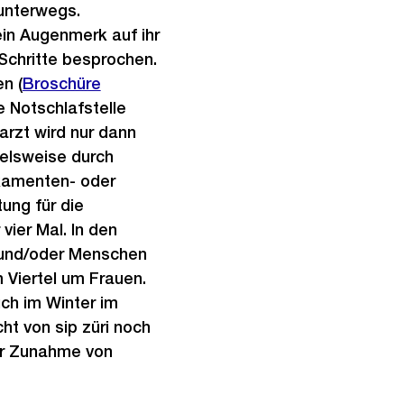
 unterwegs.
n Augenmerk auf ihr
chritte besprochen.
n (
Externer
Broschüre
ie Notschlafstelle
Link:
arzt wird nur dann
ielsweise durch
kamenten- oder
ung für die
vier Mal. In den
t und/oder Menschen
 Viertel um Frauen.
ch im Winter im
ht von sip züri noch
er Zunahme von