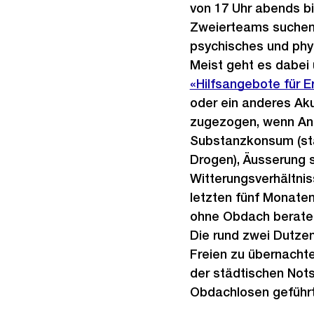
von 17 Uhr abends bi
Zweierteams suchen 
psychisches und phy
Meist geht es dabei
«Hilfsangebote für 
oder ein anderes Aku
zugezogen, wenn Anz
Substanzkonsum (sta
Drogen), Äusserung s
Witterungsverhältniss
letzten fünf Monaten
ohne Obdach beraten.
Die rund zwei Dutze
Freien zu übernachten
der städtischen Not
Obdachlosen geführt