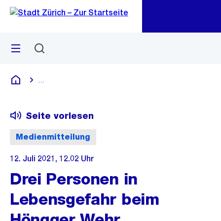
Zu
Zu
Sprunglink
Navigation
Menü
Suchen
M
öf
...
Blende alle Breadcrumbs ein
Deutsch
Seite vorlesen
Medienmitteilung
12. Juli 2021, 12.02 Uhr
Drei Personen in
Lebensgefahr beim
Höngger Wehr