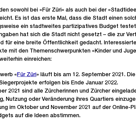
en sowohl bei «Für Züri» als auch bei der «Stadtide
eicht. Es ist das erste Mal, dass die Stadt einen so
sweise ein stadtweites partizipatives Budget testet
ngaben hat sich die Stadt nicht gesetzt – die zur V
ind für eine breite Öffentlichkeit gedacht. Interessiert
kte mit den Themenschwerpunkten «Kinder und Juge
eiterhin einreichen:
ewerb «
Für Züri
» läuft bis am 12. September 2021. Die
iegerprojekte erfolgen bis Ende Januar 2022.
r 2021 sind alle Zürcherinnen und Zürcher eingeladen
ng, Nutzung oder Veränderung ihres Quartiers einzug
ung im Oktober und November 2021 auf der Online-Pl
dgets auf die Ideen abstimmen.