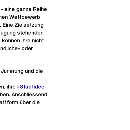
e» eine ganze Reihe
lchen Wettbewerb
. Eine Zielsetzung
erfügung stehenden
e können ihre nicht-
ndliche» oder
 Jurierung und die
, ihre «
Externer
Stadtidee
eben. Anschliessend
Link:
attform über die