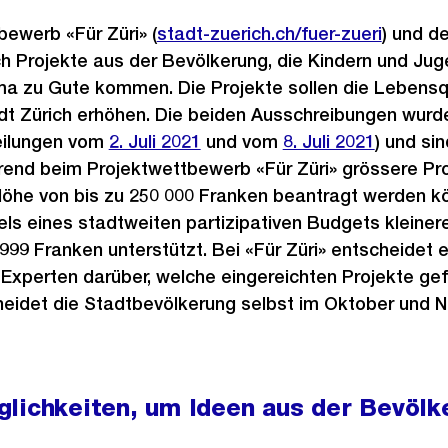
ewerb «Für Züri» (
stadt-zuerich.ch/fuer-zueri
) und d
ch Projekte aus der Bevölkerung, die Kindern und Jug
a zu Gute kommen. Die Projekte sollen die Lebensqu
dt Zürich erhöhen. Die beiden Ausschreibungen wurde
teilungen vom
2. Juli 2021
und vom
8. Juli 2021
) und si
rend beim Projektwettbewerb «Für Züri» grössere Pro
 Höhe von bis zu 250 000 Franken beantragt werden k
els eines stadtweiten partizipativen Budgets kleinere
9 999 Franken unterstützt. Bei «Für Züri» entscheide
Experten darüber, welche eingereichten Projekte gef
heidet die Stadtbevölkerung selbst im Oktober und N
lichkeiten, um Ideen aus der Bevölk