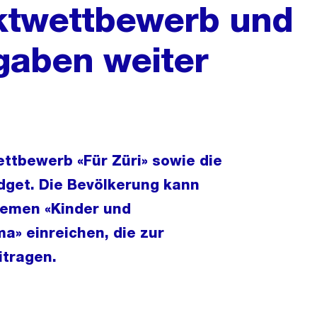
ektwettbewerb und
ngaben weiter
ettbewerb «Für Züri» sowie die
udget. Die Bevölkerung kann
hemen «Kinder und
a» einreichen, die zur
itragen.