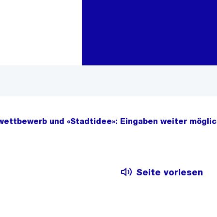
Zur Bereichsauswahl
Zum Inhalt
twettbewerb und «Stadtidee»: Eingaben weiter mögli
Seite vorlesen