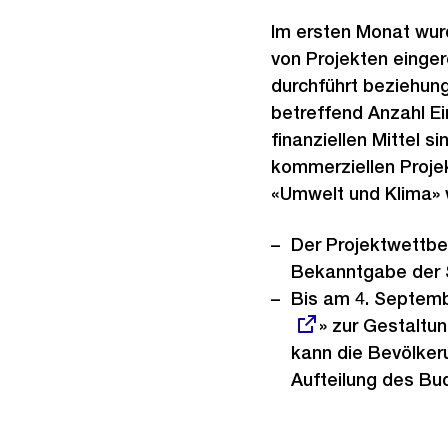
Im ersten Monat wurd
von Projekten einger
durchführt beziehung
betreffend Anzahl Ei
finanziellen Mittel s
kommerziellen Proje
«Umwelt und Klima» w
Der Projektwettb
Bekanntgabe der S
Bis am 4. Septembe
» zur Gestaltu
kann die Bevölker
Aufteilung des Bu