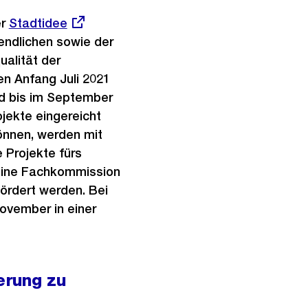
er
Externer
Stadtidee
endlichen sowie der
Link:
alität der
n Anfang Juli 2021
nd bis im September
jekte eingereicht
önnen, werden mit
 Projekte fürs
t eine Fachkommission
ördert werden. Bei
ovember in einer
erung zu