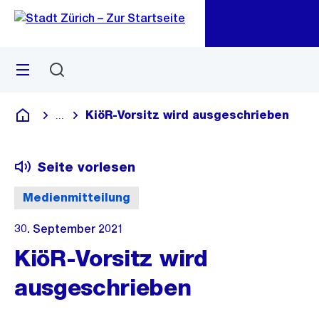
Zu
Zu
Sprunglink
Navigation
Menü
Suchen
M
öf
KiöR-Vorsitz wird ausgeschrieben
...
Blende alle Breadcrumbs ein
Deutsch
Seite vorlesen
Medienmitteilung
30. September 2021
KiöR-Vorsitz wird
ausgeschrieben