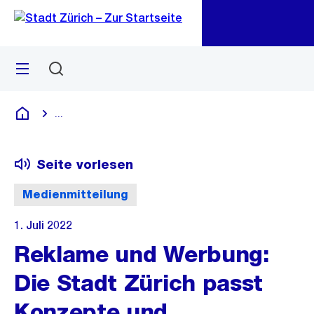
Zu
Zu
Sprunglink
Navigation
Menü
Suchen
M
öf
...
Blende alle Breadcrumbs ein
Deutsch
Seite vorlesen
Medienmitteilung
1. Juli 2022
Reklame und Werbung:
Die Stadt Zürich passt
Konzepte und