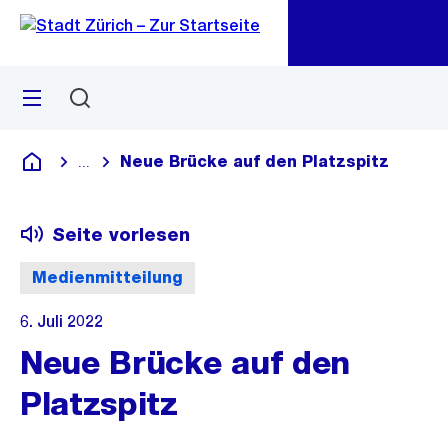
Zu
Zu
Sprunglink
Navigation
Menü
Suchen
M
öf
Neue Brücke auf den Platzspitz
...
Blende alle Breadcrumbs ein
Deutsch
Seite vorlesen
Medienmitteilung
6. Juli 2022
Neue Brücke auf den
Platzspitz