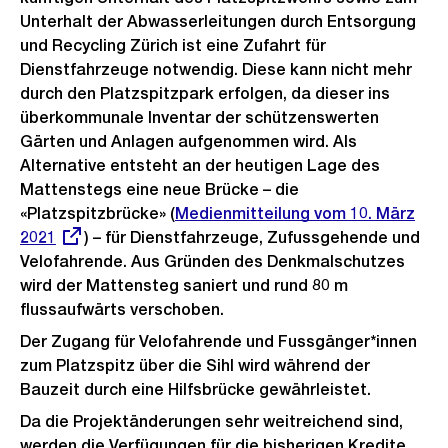
Unterhalt der Abwasserleitungen durch Entsorgung
und Recycling Zürich ist eine Zufahrt für
Dienstfahrzeuge notwendig. Diese kann nicht mehr
durch den Platzspitzpark erfolgen, da dieser ins
überkommunale Inventar der schützenswerten
Gärten und Anlagen aufgenommen wird. Als
Alternative entsteht an der heutigen Lage des
Mattenstegs eine neue Brücke – die
«Platzspitzbrücke» (
Externer
Medienmitteilung vom 10. März
2021
) – für Dienstfahrzeuge, Zufussgehende und
Link:
Velofahrende. Aus Gründen des Denkmalschutzes
wird der Mattensteg saniert und rund 80 m
flussaufwärts verschoben.
Der Zugang für Velofahrende und Fussgänger*innen
zum Platzspitz über die Sihl wird während der
Bauzeit durch eine Hilfsbrücke gewährleistet.
Da die Projektänderungen sehr weitreichend sind,
werden die Verfügungen für die bisherigen Kredite