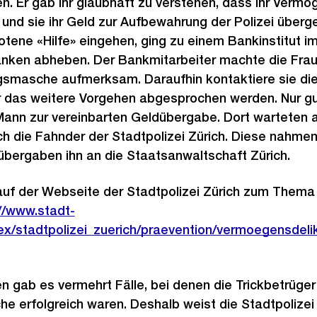
en. Er gab ihr glaubhaft zu verstehen, dass ihr Verm
i und sie ihr Geld zur Aufbewahrung der Polizei überg
otene «Hilfe» eingehen, ging zu einem Bankinstitut im
nken abheben. Der Bankmitarbeiter machte die Frau
gsmasche aufmerksam. Daraufhin kontaktiere sie die 
hr das weitere Vorgehen abgesprochen werden. Nur g
Mann zur vereinbarten Geldübergabe. Dort warteten ab
h die Fahnder der Stadtpolizei Zürich. Diese nahmen
übergaben ihn an die Staatsanwaltschaft Zürich.
auf der Webseite der Stadtpolizei Zürich zum Thema
//www.stadt-
ex/stadtpolizei_zuerich/praevention/vermoegensdelik
n gab es vermehrt Fälle, bei denen die Trickbetrüger
he erfolgreich waren. Deshalb weist die Stadtpolizei