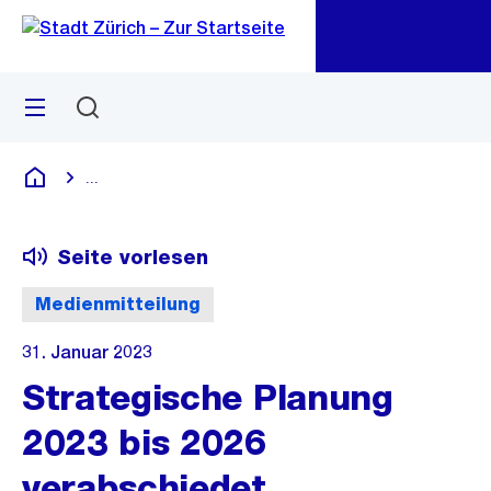
Zu
Zu
Sprunglink
Navigation
Menü
Suchen
M
öf
...
Blende alle Breadcrumbs ein
Deutsch
Seite vorlesen
Medienmitteilung
31. Januar 2023
Strategische Planung
2023 bis 2026
verabschiedet