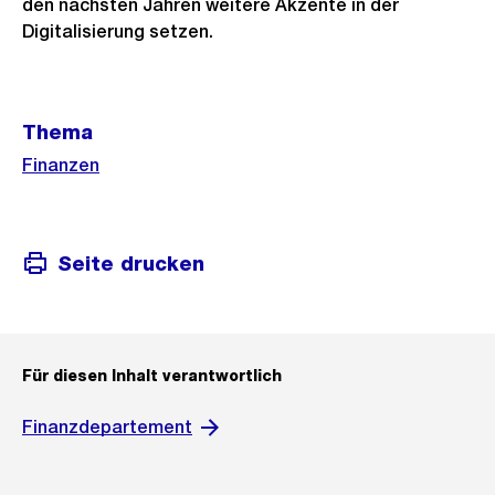
den nächsten Jahren weitere Akzente in der
Digitalisierung setzen.
Weitere
Thema
Informationen
Finanzen
Seite drucken
Für diesen Inhalt verantwortlich
Finanzdepartement