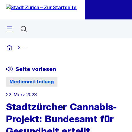
Zu
Zu
Sprunglink
Navigation
Menü
Suchen
M
öf
...
Blende alle Breadcrumbs ein
Deutsch
Seite vorlesen
Medienmitteilung
22. März 2023
Stadtzürcher Cannabis-
Projekt: Bundesamt für
Gesundheit erteilt