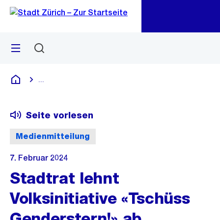
Zu
Zu
Sprunglink
Navigation
Menü
Suchen
M
öf
...
Blende alle Breadcrumbs ein
Deutsch
Seite vorlesen
Medienmitteilung
7. Februar 2024
Stadtrat lehnt
Volksinitiative «Tschüss
Genderstern!» ab