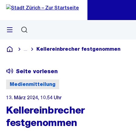
Zu
Zu
Sprunglink
Navigation
Menü
Suchen
M
öf
Kellereinbrecher festgenommen
...
Blende alle Breadcrumbs ein
Deutsch
Seite vorlesen
Medienmitteilung
13. März 2024, 10.54 Uhr
Kellereinbrecher
festgenommen