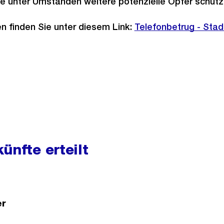
e unter Umständen weitere potenzielle Opfer schütz
n finden Sie unter diesem Link:
Externer
Telefonbetrug - Stadt
Link:
ünfte erteilt
er