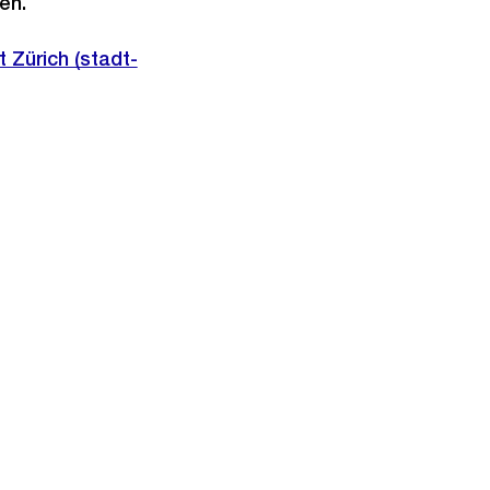
en.
 Zürich (stadt-