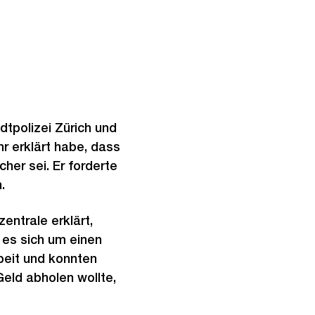
dtpolizei Zürich und
r erklärt habe, dass
her sei. Er forderte
.
entrale erklärt,
s es sich um einen
beit und konnten
Geld abholen wollte,