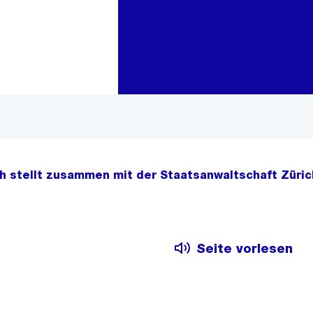
Zur Bereichsauswahl
Zum Inhalt
ch stellt zusammen mit der Staatsanwaltschaft Zürich
Seite vorlesen