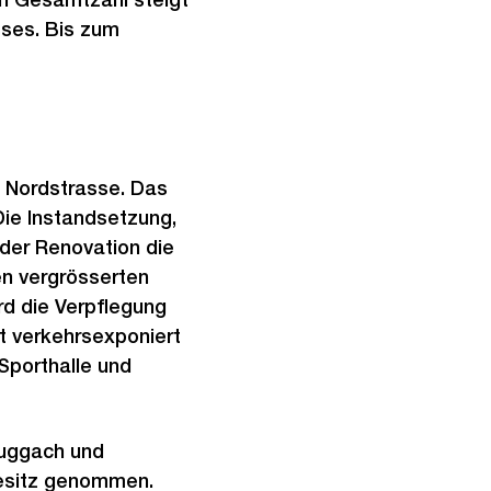
sses. Bis zum
e Nordstrasse. Das
Die Instandsetzung,
 der Renovation die
en vergrösserten
d die Verpflegung
gt verkehrsexponiert
Sporthalle und
Guggach und
Besitz genommen.