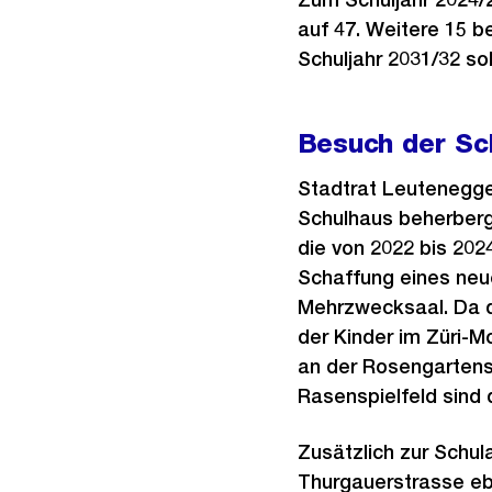
auf 47. Weitere 15 b
Schuljahr 2031/32 so
Besuch der Sc
Stadtrat Leutenegge
Schulhaus beherbergt
die von 2022 bis 202
Schaffung eines neue
Mehrzwecksaal. Da d
der Kinder im Züri-M
an der Rosengartenst
Rasenspielfeld sind 
Zusätzlich zur Schu
Thurgauerstrasse eb