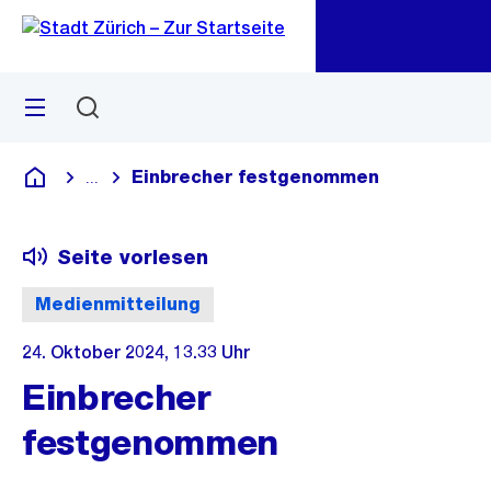
Zu
Zu
Sprunglink
Navigation
Menü
Suchen
M
öf
Einbrecher festgenommen
...
Blende alle Breadcrumbs ein
Deutsch
Seite vorlesen
Medienmitteilung
24. Oktober 2024, 13.33 Uhr
Einbrecher
festgenommen