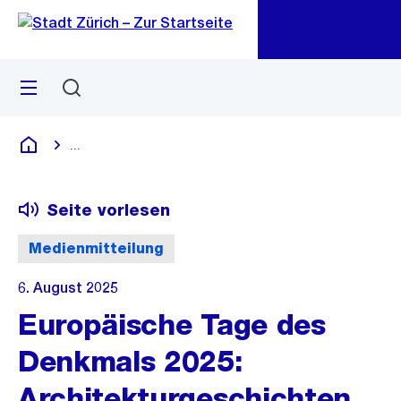
Zu
Zu
Sprunglink
Navigation
Menü
Suchen
M
öf
...
Blende alle Breadcrumbs ein
Deutsch
Seite vorlesen
Medienmitteilung
6. August 2025
Europäische Tage des
Denkmals 2025:
Architekturgeschichten