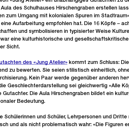
 Aula des Schulhauses Hirschengraben erstellen lass
en zum Umgang mit kolonialen Spuren im Stadtraum» (
eine Aufarbeitung empfohlen hat. Die 16 Köpfe – ach
affen und symbolisieren in typisierter Weise Kulture
war eine kulturhistorische und gesellschaftskritisch
er Sicht.
utachten des «Jung Atelier»
kommt zum Schluss: Die 
rend zu bewerten. Sie seien stilistisch einheitlich, ohn
rchisierung. Kein Paar werde gegenüber anderen he
ie Geschlechterdarstellung sei gleichwertig «Alle K
e Gutachter. Die Aula Hirschengraben bildet ein kultu
ionaler Bedeutung.
e Schülerinnen und Schüler, Lehrpersonen und Dritte
sch und als nicht problematisch wahr: «Die Figuren e