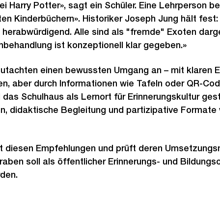
i Harry Potter», sagt ein Schüler. Eine Lehrperson be
ten Kinderbüchern». Historiker Joseph Jung hält fest:
t herabwürdigend. Alle sind als "fremde" Exoten darge
behandlung ist konzeptionell klar gegeben.»
utachten einen bewussten Umgang an – mit klaren 
ten, aber durch Informationen wie Tafeln oder QR-Cod
l das Schulhaus als Lernort für Erinnerungskultur ges
en, didaktische Begleitung und partizipative Format
lgt diesen Empfehlungen und prüft deren Umsetzungs
aben soll als öffentlicher Erinnerungs- und Bildungso
rden.