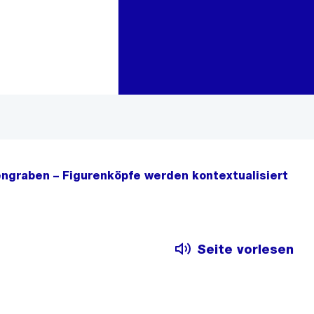
Zur Bereichsauswahl
Zum Inhalt
ngraben – Figurenköpfe werden kontextualisiert
Seite vorlesen