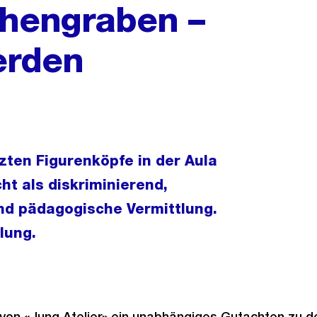
chengraben –
erden
zten Figurenköpfe in der Aula
t als diskriminierend,
nd pädagogische Vermittlung.
lung.
 von «Jung Atelier» ein unabhängiges Gutachten zu d