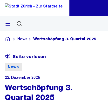
Zu
Zu
Sprunglink
Navigation
Menü
Suchen
M
öf
News
Wertschöpfung 3. Quartal 2025
Deutsch
Seite vorlesen
News
22. Dezember 2025
Wertschöpfung 3.
Quartal 2025