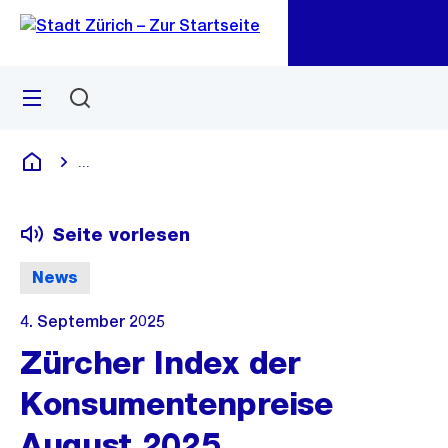
Zu
Zu
Sprunglink
Navigation
Menü
Suchen
M
öf
...
Blende alle Breadcrumbs ein
Deutsch
Seite vorlesen
News
4. September 2025
Zürcher Index der
Konsumentenpreise
August 2025