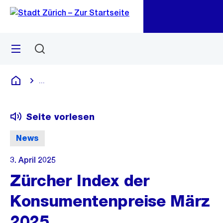
Zu
Zu
Sprunglink
Navigation
Menü
Suchen
M
öf
...
Blende alle Breadcrumbs ein
Deutsch
Seite vorlesen
News
3. April 2025
Zürcher Index der
Konsumentenpreise März
2025