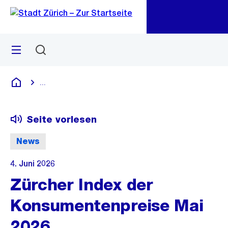
Zu
Zu
Sprunglink
Navigation
Menü
Suchen
M
öf
...
Blende alle Breadcrumbs ein
Deutsch
Seite vorlesen
News
4. Juni 2026
Zürcher Index der
Konsumentenpreise Mai
2026