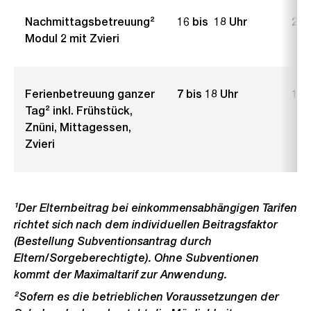
Nachmittagsbetreuung²
16 bis 18 Uhr
2.– 
Modul 2 mit Zvieri
Ferienbetreuung ganzer
7 bis 18 Uhr
10.
Tag² inkl. Frühstück,
Znüni, Mittagessen,
Zvieri
¹Der Elternbeitrag bei einkommensabhängigen Tarifen
richtet sich nach dem individuellen Beitragsfaktor
(Bestellung Subventionsantrag durch
Eltern/Sorgeberechtigte). Ohne Subventionen
kommt der Maximaltarif zur Anwendung.
²Sofern es die betrieblichen Voraussetzungen der