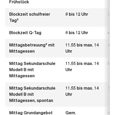
Frühstück
Blockzeit schulfreier
8 bis 12 Uhr
3.– 
Tag²
Blockzeit Q-Tag
8 bis 12 Uhr
une
Mittagsbetreuung² mit
11.55 bis max. 14
4.5
Mittagessen
Uhr
Mittag Sekundarschule
11.55 bis max. 14
9.–
Modell B mit
Uhr
Mittagessen
Mittag Sekundarschule
11.55 bis max. 14
12.
Modell B mit
Uhr
Mittagessen, spontan
Mittag Grundangebot
Gem.
4.5