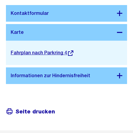
Stadtplan 3D
Externer
Fahrplan nach Parkring 4
Link:
Seite drucken