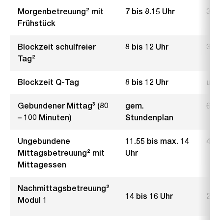
Morgenbetreuung² mit
7 bis 8.15 Uhr
3.–
Frühstück
Blockzeit schulfreier
8 bis 12 Uhr
3.– 
Tag²
Blockzeit Q-Tag
8 bis 12 Uhr
une
Gebundener Mittag³ (80
gem.
6.–
– 100 Minuten)
Stundenplan
Ungebundene
11.55 bis max. 14
4.5
Mittagsbetreuung² mit
Uhr
Mittagessen
Nachmittagsbetreuung²
14 bis 16 Uhr
2.– 
Modul 1