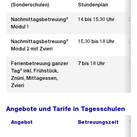
(Sonderschulen)
Stundenplan
Nachmittagsbetreuung²
14 bis 15.30 Uhr
2.– 
Modul 1
Nachmittagsbetreuung²
15.30 bis 18 Uhr
2.–
Modul 2 mit Zvieri
Ferienbetreuung ganzer
7 bis 18 Uhr
10.
Tag² inkl. Frühstück,
Znüni, Mittagessen,
Zvieri
Angebote und Tarife in Tagesschulen
Angebot
Betreuungszeit
Tar