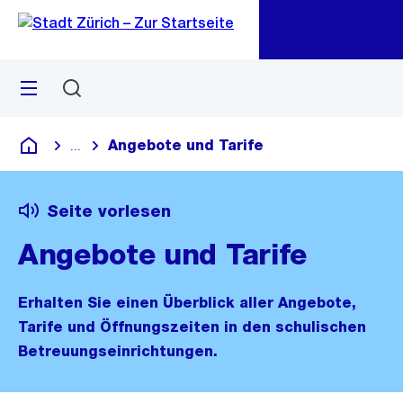
Zu
Zu
Sprunglink
Navigation
Menü
Suchen
M
öf
Angebote und Tarife
...
Blende alle Breadcrumbs ein
Deutsch
Seite vorlesen
Angebote und Tarife
Erhalten Sie einen Überblick aller Angebote,
Tarife und Öffnungszeiten in den schulischen
Betreuungseinrichtungen.