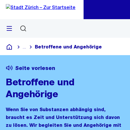
Zu
Zu
Sprunglink
Navigation
Menü
Suchen
M
öf
Betroffene und Angehörige
...
Blende alle Breadcrumbs ein
Deutsch
Seite vorlesen
Betroffene und
Angehörige
Wenn Sie von Substanzen abhängig sind,
braucht es Zeit und Unterstützung sich davon
zu lösen. Wir begleiten Sie und Angehörige mit