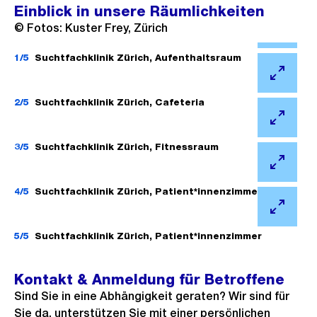
Einblick in unsere Räumlichkeiten
© Fotos: Kuster Frey, Zürich
Ö
f
1/5
Suchtfachklinik Zürich, Aufenthaltsraum
f
Ö
n
f
2/5
Suchtfachklinik Zürich, Cafeteria
e
f
Ö
B
n
f
3/5
Suchtfachklinik Zürich, Fitnessraum
i
e
f
l
Ö
B
n
d
f
4/5
Suchtfachklinik Zürich, Patient*innenzimmer
i
e
i
f
l
Ö
B
n
n
d
f
5/5
Suchtfachklinik Zürich, Patient*innenzimmer
i
G
e
i
f
l
r
B
n
n
Kontakt & Anmeldung für Betroffene
d
o
i
G
e
Sind Sie in eine Abhängigkeit geraten? Wir sind für
i
s
l
r
B
Sie da, unterstützen Sie mit einer persönlichen