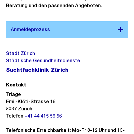
n
s
d
o
i
Beratung und den passenden Angeboten.
G
a
i
s
l
r
n
n
s
d
o
s
G
a
i
s
i
r
n
n
s
c
o
s
G
a
h
s
Stadt Zürich
i
r
n
t
s
Städtische Gesundheitsdienste
c
o
s
a
Suchtfachklinik Zürich
h
s
i
n
t
s
c
s
Kontakt
a
h
i
n
Triage
t
c
Emil-Klöti-Strasse 18
s
h
8037
Zürich
i
t
Telefon
+41 44 415 56 56
c
h
Telefonische Erreichbarkeit: Mo-Fr 8-12 Uhr und 13-