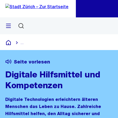
Zu
Zu
Sprunglink
Navigation
Menü
Suchen
M
öf
...
Blende alle Breadcrumbs ein
Deutsch
Seite vorlesen
Digitale Hilfsmittel und
Kompetenzen
Digitale Technologien erleichtern älteren
Menschen das Leben zu Hause. Zahlreiche
Hilfsmittel helfen, den Alltag sicherer und